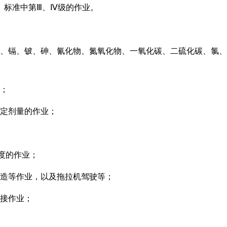
》标准中第
Ⅲ
、
Ⅳ
级的作业。
、镉、铍、砷、氰化物、氮氧化物、一氧化碳、二硫化碳、氯、
；
定剂量的作业；
度的作业；
造等作业，以及拖拉机驾驶等；
接作业；