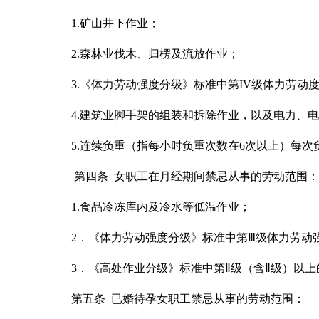
1.
矿山井下作业；
2.
森林业伐木、归楞及流放作业；
3.
《体力劳动强度分级》标准中第
IV
级体力劳动
4.
建筑业脚手架的组装和拆除作业，以及电力、电
5.
连续负重（指每小时负重次数在
6
次以上）每次
第四条
女职工在月经期间禁忌从事的劳动范围：
1.
食品冷冻库内及冷水等低温作业；
2
．《体力劳动强度分级》标准中第
Ⅲ
级体力劳动
3
．《高处作业分级》标准中第
Ⅱ
级（含
Ⅱ
级）以上
第五条
已婚待孕女职工禁忌从事的劳动范围：