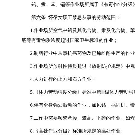
铅、汞、苯、镉等作业场所属于《有毒作业分级
第六条
怀孕女职工禁忌从事的劳动范围：
1.
作业场所空气中铅及其化合物、汞及化合物、苯
醛等有毒物质浓度超过国家卫生标准的作业；
2.
制药行业中从事抗癌药物及已烯雌酚生产的作业
3.
作业场所放射性特质超过《放射防护规定》中规
4.
人力进行的上方和石方作业；
5.
《体力劳动强度分级》标准中第
Ⅲ
级体力劳动强
6.
伴有全身强烈振动的作业，如风钻、捣固机、锻
7.
工作中需要频繁弯腰、攀高、下蹲的作业，如焊
8.
《高处作业分级》标准所规定的高处作业。