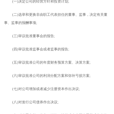
(
一
)
决定公司的经营方针和投资计划
;
(
二
)
选举和更换非由职工代表担任的董事、监事，决定有关董
事、监事的报酬事项
;
(
三
)
审议批准董事会的报告
;
(
四
)
审议批准监事会或者监事的报告
;
(
五
)
审议批准公司的年度财务预算方案、决算方案
;
(
六
)
审议批准公司的利润分配方案和弥补亏损方案
;
(
七
)
对公司增加或者减少注册资本作出决议
;
(
八
)
对发行公司债券作出决议
;